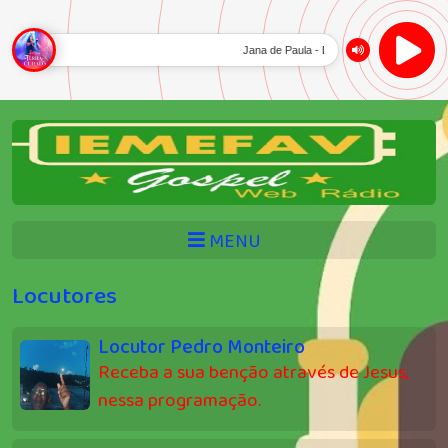
Jana de Paula - Está Aqui
MENU
Locutores
Locutor Pedro Monteiro
Receba a sua benção através de Jesus,
nessa programação.